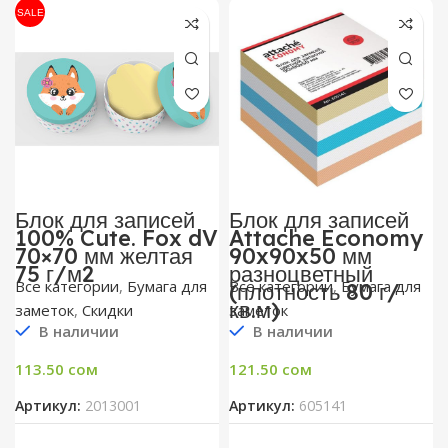
SALE
Блок для записей
Блок для записей
100% Cute. Fox dV
Attache Economy
70×70 мм желтая
90x90x50 мм
75 г/м2
разноцветный
Все категории
,
Бумага для
Все категории
,
Бумага для
(плотность 80 г/
кв.м)
заметок
,
Скидки
заметок
В наличии
В наличии
113.50
сом
121.50
сом
Артикул:
2013001
Артикул:
605141