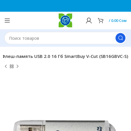
0
/
0.00
Сом
Флеш-память USB 2.0 16 Гб SmartBuy V-Cut (SB16GBVC-S)