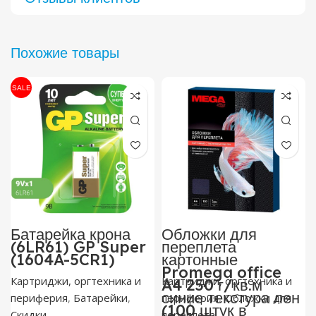
Похожие товары
SALE
Батарейка крона
Обложки для
(6LR61) GP Super
переплета
(1604A-5CR1)
картонные
Promega office
Картриджи, оргтехника и
Картриджи, оргтехника и
A4 250 г/кв.м
синие текстура лен
периферия
,
Батарейки
,
периферия
,
Обложки для
(100 штук в
Скидки
переплета