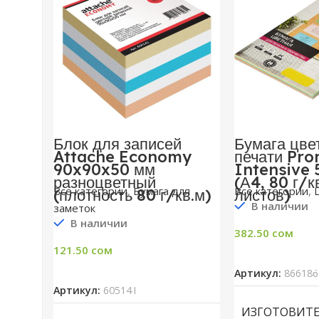
Блок для записей
Бумага цве
Attache Economy
печати Pro
90x90x50 мм
Intensive 
разноцветный
(А4, 80 г/к
Все категории
,
Бумага для
Все категории
,
(плотность 80 г/кв.м)
листов)
В наличии
заметок
В наличии
382.50
сом
121.50
сом
В Ко
В Корзину
Артикул:
866186
Артикул:
605141
ИЗГОТОВИТ