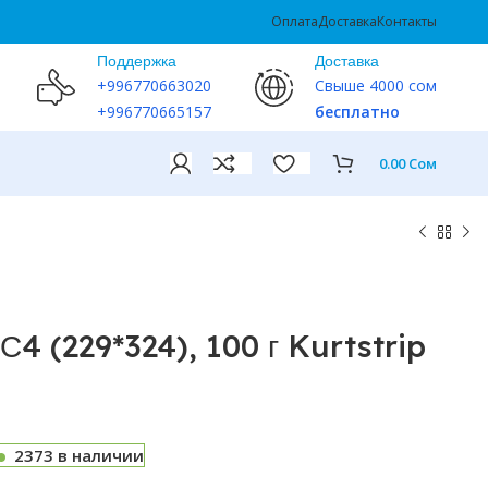
Оплата
Доставка
Контакты
Поддержка
Доставка
+996770663020
Свыше 4000 сом
+996770665157
бесплатно
0.00
Сом
С4 (229*324), 100 г Kurtstrip
2373 в наличии