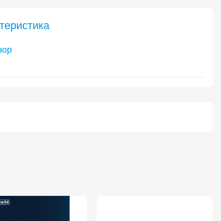
теристика
зор