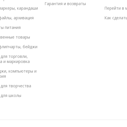
Гарантия и возвраты
маркеры, карандаши
Перейти в 
файлы, архивация
Как сделат
ты питания
твенные товары
флипчарты, бейджи
для торговли,
а и маркировка
джи, компьютеры и
рия
 для творчества
 для школы