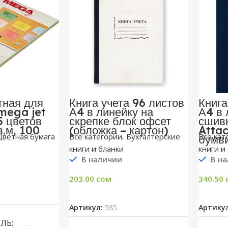
тная для
Книга учета 96 листов
Книга
mega jet
А4 в линейку на
А4 в 
5 цветов
скрепке блок офсет
сшивк
в.м, 100
(обложка – картон)
Attac
Цветная бумага
Все категории
,
Бухгалтерские
Все кат
бумв
книги и бланки
книги и
В наличии
В на
203.00
сом
340.50
рзину
В Корзину
Артикул:
585
Артику
ЕЛЬ