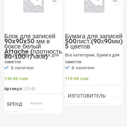
Блок для записей
Бумага для записей
90x90x50 мм в
500лист.(90х90мм)
боксе белый
5 цветов
Attache (плотность
Все категории
,
Бумага для
Все категории
,
Бумага для
80-100 г/кв.м)
заметок
заметок
В наличии
В наличии
140.00
сом
119.00
сом
Артикул:
25545
ИЗГОТОВИТЕЛЬ
БРЕНД
Attache