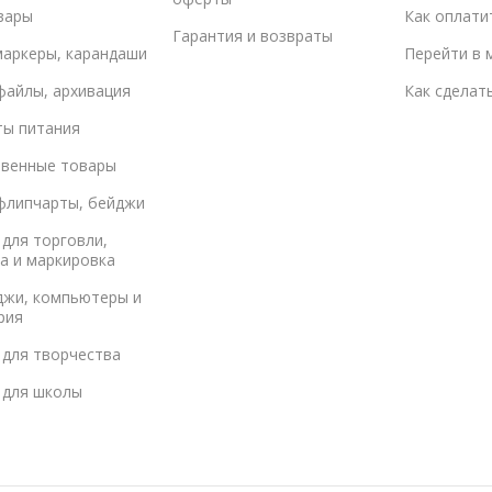
вары
Как оплати
Гарантия и возвраты
маркеры, карандаши
Перейти в 
файлы, архивация
Как сделат
ты питания
твенные товары
флипчарты, бейджи
для торговли,
а и маркировка
джи, компьютеры и
рия
 для творчества
 для школы