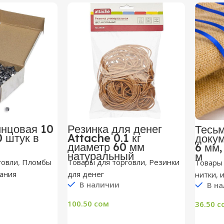
инцовая 10
Резинка для денег
Тесь
0 штук в
Attache 0.1 кг
докум
диаметр 60 мм
6 мм,
натуральный
м
говли
,
Пломбы
Товары для торговли
,
Резинки
Товары 
ания
для денег
нитки, 
В наличии
В на
100.50
сом
36.50
с
рзину
В Корзину