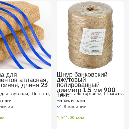
Шнур банковский
ма для
джутовый
ентов атласная,
полированный
 синяя, длина 23
диаметр 1.5 мм 900
Товары для торговли
,
Шпагаты,
для торговли
,
Шпагаты,
текс
нитки, иголки
иголки
В наличии
личии
1,541.00
сом
ом
В Корзину
В Корзину