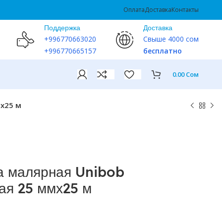
Оплата
Доставка
Контакты
Поддержка
Доставка
+996770663020
Свыше 4000 сом
+996770665157
бесплатно
0.00
Сом
мх25 м
а малярная Unibob
ая 25 ммх25 м