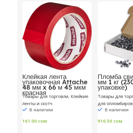
Клейкая лента
Пломба св
упаковочная Attache
мм 1 кг (23
48 мм x 66 м 45 мкм
упаковке)
красная
Товары для торговли
,
Клейкие
Товары для тор
ленты и скотч
для опломбиров
В наличии
В наличии
161.00
сом
916.50
сом
В Корзину
В Ко