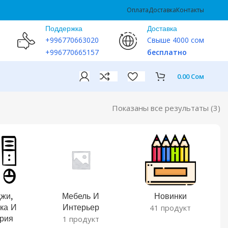
Оплата
Доставка
Контакты
Поддержка
Доставка
+996770663020
Свыше 4000 сом
+996770665157
бесплатно
0.00
Сом
Показаны все результаты (3)
жи,
Мебель И
Новинки
ка И
Интерьер
41 продукт
рия
1 продукт