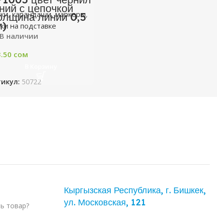
ний с цепочкой
ки, карандаши, маркеры
,
олщина линии 0,5
м)
ки на подставке
В наличии
3.50
сом
В Корзину
тикул:
50722
Кыргызская Республика, г. Бишкек,
ул. ​Московская, 121
ть товар?