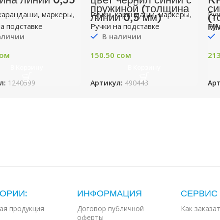
пружиной (толщина
си
 карандаши, маркеры
,
Ручки, карандаши, маркеры
,
Руч
линии 0,5 мм)
(т
м
на подставке
Ручки на подставке
Руч
аличии
В наличии
ом
150.50
сом
21
В Корзину
В Корзину
л:
1240599
Артикул:
490443
Ар
ОРИИ:
ИНФОРМАЦИЯ
СЕРВИС
ая продукция
Договор публичной
Как заказа
оферты