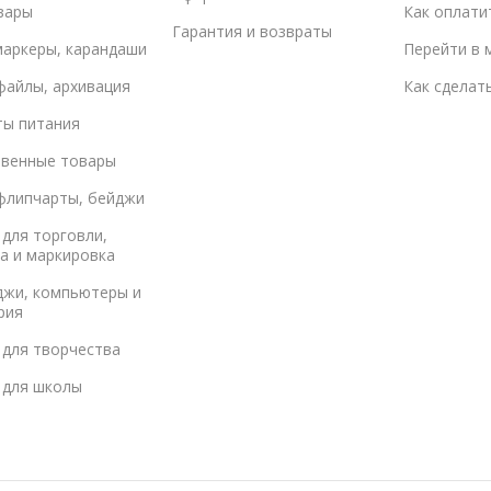
вары
Как оплати
Гарантия и возвраты
маркеры, карандаши
Перейти в 
файлы, архивация
Как сделат
ты питания
твенные товары
флипчарты, бейджи
для торговли,
а и маркировка
джи, компьютеры и
рия
 для творчества
 для школы