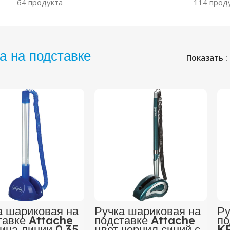
64 продукта
114 прод
а на подставке
Показать
а шариковая на
Ручка шариковая на
Ру
тавке Attache
подставке Attache
по
ина линии 0,35
цвет чернил синий с
KP