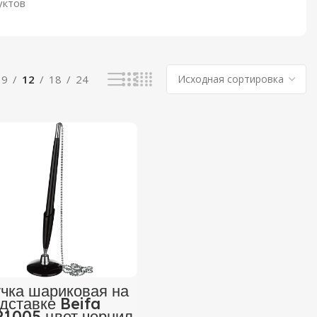
уктов
9
12
18
24
чка шариковая на
дставке Beifa
1005 цвет чернил