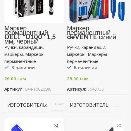
Маркер
Маркер
перманентный
перманентный
DELI “U100” 1,5
deVENTE синий
мм, черный
Ручки, карандаши,
Ручки, карандаши,
маркеры
,
Маркеры
маркеры
,
Маркеры
перманентные
перманентные
В наличии
В наличии
26.00
сом
29.50
сом
Артикул:
044-10020BK
Артикул:
5043735
ИЗГОТОВИТЕЛЬ
Kuvert
ИЗГОТОВИТЕЛЬ