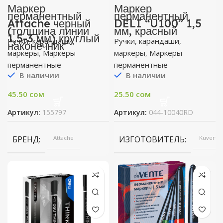
Маркер
Маркер
перманентный
перманентный
Attache черный
DELI “U100” 1,5
(толщина линии
мм, красный
1,5-3 мм) круглый
Ручки, карандаши,
Ручки, карандаши,
наконечник
маркеры
,
Маркеры
маркеры
,
Маркеры
перманентные
перманентные
В наличии
В наличии
45.50
сом
25.50
сом
Артикул:
155797
Артикул:
044-10040RD
БРЕНД
Attache
ИЗГОТОВИТЕЛЬ
Kuvert