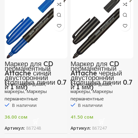
Маркер для CD
Маркер для CD
перманентный
перманентный
Attache синий
Attache черный
двусторонний
двусторонний
(толщина линии 0.7
(толщина линии 0.7
Ручки, карандаши,
Ручки, карандаши,
и 1 мм)
и 1 мм)
маркеры
,
Маркеры
маркеры
,
Маркеры
перманентные
перманентные
В наличии
В наличии
36.00
сом
41.50
сом
Артикул:
867248
Артикул:
867247