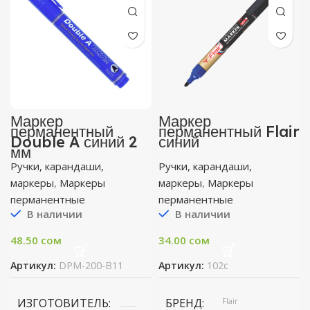
Маркер
Маркер
перманентный
перманентный Flair
Double A синий 2
синий
мм
Ручки, карандаши,
Ручки, карандаши,
маркеры
,
Маркеры
маркеры
,
Маркеры
перманентные
перманентные
В наличии
В наличии
48.50
сом
34.00
сом
Артикул:
DPM-200-B11
Артикул:
102с
ИЗГОТОВИТЕЛЬ
БРЕНД
Flair