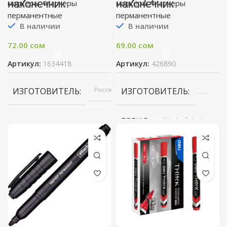
наконечник
наконечник
маркеры
,
Маркеры
маркеры
,
Маркеры
перманентные
перманентные
В наличии
В наличии
72.00
сом
69.00
сом
Артикул:
1634418
Артикул:
426890
ИЗГОТОВИТЕЛЬ
Россия
ИЗГОТОВИТЕЛЬ
БРЕНД
Attache Selection