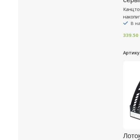
Канцто
накопи
В н
339.50
Артику
Лото