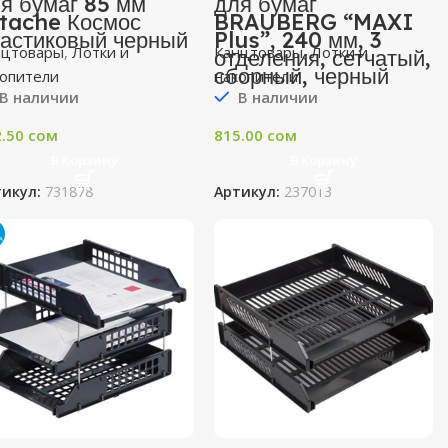
я бумаг 85 мм
для бумаг
tache Космос
BRAUBERG “MAXI
астиковый черный
Plus”, 240 мм, 3
нцтовары
,
Лотки и
Канцтовары
,
Лотки и
отделения, сетчатый,
сборный, черный
копители
накопители
В наличии
В наличии
2.50
сом
815.00
сом
В Корзину
В Корзину
тикул:
731878
Артикул:
237013
А