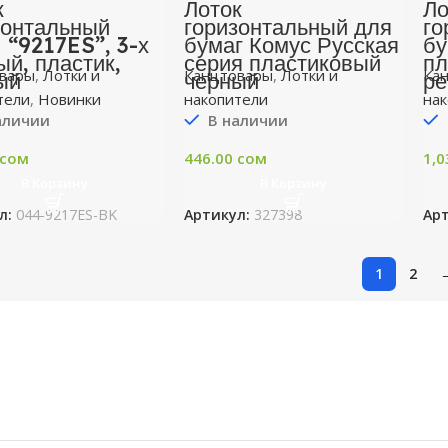
к
Лоток
Ло
зонтальный
горизонтальный для
го
 “9217ES”, 3-х
бумаг Комус Русская
бу
ый, пластик,
серия пластиковый
пл
вары
,
Лотки и
Канцтовары
,
Лотки и
Ка
ый
черный
р
тели
,
Новинки
накопители
на
аличии
В наличии
сом
446.00
сом
1,0
В Корзину
В Корзину
л:
044-9217ES-BK
Артикул:
327398
Ар
1
2