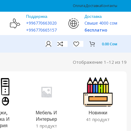
Оплата
Доставка
Контакты
Поддержка
Доставка
+996770663020
Свыше 4000 сом
+996770665157
бесплатно
0.00
Сом
Отображение 1–12 из 19
жи,
Мебель И
Новинки
ка И
Интерьер
41 продукт
рия
1 продукт