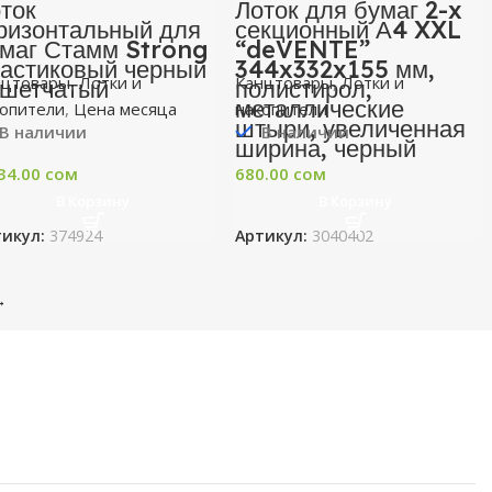
ток
Лоток для бумаг 2-x
ризонтальный для
секционный А4 XXL
маг Стамм Strong
“deVENTE”
астиковый черный
344x332x155 мм,
нцтовары
,
Лотки и
Канцтовары
,
Лотки и
ешетчатый
полистирол,
металлические
копители
,
Цена месяца
накопители
штыри, увеличенная
В наличии
В наличии
ширина, черный
34.00
сом
680.00
сом
В Корзину
В Корзину
тикул:
374924
Артикул:
3040402
→