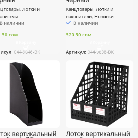
нцтовары
,
Лотки и
Канцтовары
,
Лотки и
копители
накопители
,
Новинки
В наличии
В наличии
6.50
сом
520.50
сом
В Корзину
В Корзину
тикул:
044-9846-BK
Артикул:
044-9838-BK
ток вертикальный
Лоток вертикальный