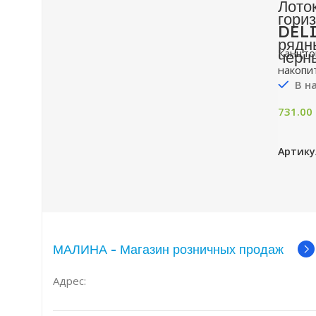
Лото
гори
DELI
рядн
Канцто
черн
накопи
В н
731.00
Артику
МАЛИНА - Магазин розничных продаж
Адрес: