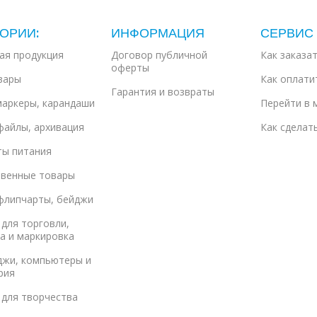
ОРИИ:
ИНФОРМАЦИЯ
СЕРВИС
ая продукция
Договор публичной
Как заказа
оферты
вары
Как оплати
Гарантия и возвраты
маркеры, карандаши
Перейти в 
файлы, архивация
Как сделат
ты питания
твенные товары
флипчарты, бейджи
для торговли,
а и маркировка
джи, компьютеры и
рия
 для творчества