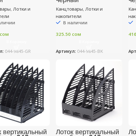
вары
,
Лотки и
Канцтовары
,
Лотки и
Ка
тели
накопители
на
аличии
В наличии
сом
325.50
сом
41
В Корзину
В Корзину
л:
044-9845-GR
Артикул:
044-9845-BK
Ар
к вертикальный
Лоток вертикальный
Ло