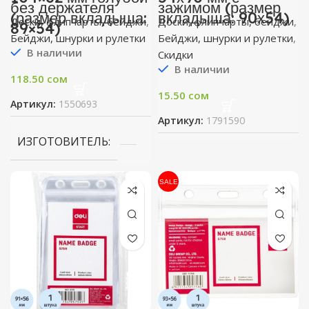
без держателя
зажимом (размер
(размер вкладыша:
вкладыша: 90х54)
Доски, флипчарты, бейджи
,
Доски, флипчарты, бейджи
,
89×54)
Бейджи, шнурки и рулетки
Бейджи, шнурки и рулетки
,
В наличии
Скидки
В наличии
118.50
сом
15.50
сом
Артикул:
1550693
Артикул:
1791590
ИЗГОТОВИТЕЛЬ
SALE