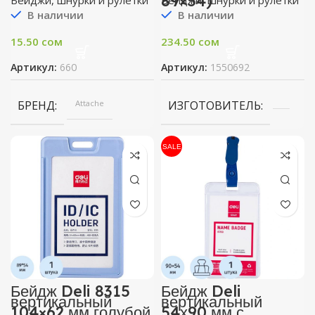
89×54)
Бейджи, шнурки и рулетки
Бейджи, шнурки и рулетки
В наличии
В наличии
15.50
сом
234.50
сом
Артикул:
660
Артикул:
1550692
БРЕНД
Attache
ИЗГОТОВИТЕЛЬ
SALE
Бейдж Deli 8315
Бейдж Deli
вертикальный
вертикальный
104×62 мм голубой
54х90 мм с