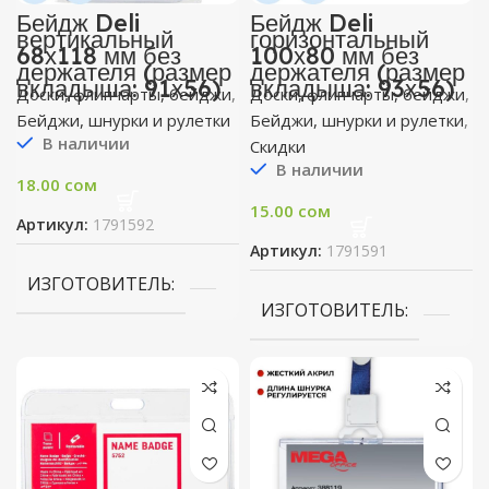
Бейдж Deli
Бейдж Deli
вертикальный
горизонтальный
68х118 мм без
100х80 мм без
держателя (размер
держателя (размер
вкладыша: 91х56)
вкладыша: 93х56)
Доски, флипчарты, бейджи
,
Доски, флипчарты, бейджи
,
Бейджи, шнурки и рулетки
Бейджи, шнурки и рулетки
,
В наличии
Скидки
В наличии
18.00
сом
15.00
сом
Артикул:
1791592
Артикул:
1791591
ИЗГОТОВИТЕЛЬ
ИЗГОТОВИТЕЛЬ