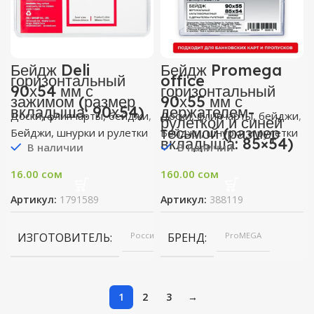
Бейдж Deli
Бейдж Promega
горизонтальный
office
90х54 мм с
горизонтальный
зажимом (размер
90х55 мм с
вкладыша: 90х54)
держателем-
Доски, флипчарты, бейджи
,
Доски, флипчарты, бейджи
,
рулеткой и синей
тесьмой (размер
Бейджи, шнурки и рулетки
Бейджи, шнурки и рулетки
вкладыша: 85×54)
В наличии
В наличии
16.00
сом
160.00
сом
Артикул:
1791589
Артикул:
388119
ИЗГОТОВИТЕЛЬ
Россия
БРЕНД
ProMEGA
1
2
3
→